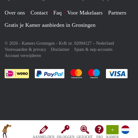
Over ons
Contact
Faq
Voor Makelaars
Partners
Gratis je Kamer aanbieden in Groningen
© 2026 - Kamers Groningen - KvK nr. 02094127 –
Nederland
Voorwaarden & privacy
Disclaimer
Spam & nep-accounts
Account verwijderen
Je rekent gemakkelijk af met Paypal
Je rekent gemakkelijk af met M
Je rekent gemakkelij
Je re
+
AANMELDEN
INLOGGEN
GEZOCHT
FAQ
KAMER