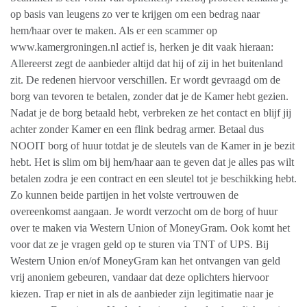
op basis van leugens zo ver te krijgen om een bedrag naar
hem/haar over te maken. Als er een scammer op
www.kamergroningen.nl actief is, herken je dit vaak hieraan:
Allereerst zegt de aanbieder altijd dat hij of zij in het buitenland
zit. De redenen hiervoor verschillen. Er wordt gevraagd om de
borg van tevoren te betalen, zonder dat je de Kamer hebt gezien.
Nadat je de borg betaald hebt, verbreken ze het contact en blijf jij
achter zonder Kamer en een flink bedrag armer. Betaal dus
NOOIT borg of huur totdat je de sleutels van de Kamer in je bezit
hebt. Het is slim om bij hem/haar aan te geven dat je alles pas wilt
betalen zodra je een contract en een sleutel tot je beschikking hebt.
Zo kunnen beide partijen in het volste vertrouwen de
overeenkomst aangaan. Je wordt verzocht om de borg of huur
over te maken via Western Union of MoneyGram. Ook komt het
voor dat ze je vragen geld op te sturen via TNT of UPS. Bij
Western Union en/of MoneyGram kan het ontvangen van geld
vrij anoniem gebeuren, vandaar dat deze oplichters hiervoor
kiezen. Trap er niet in als de aanbieder zijn legitimatie naar je