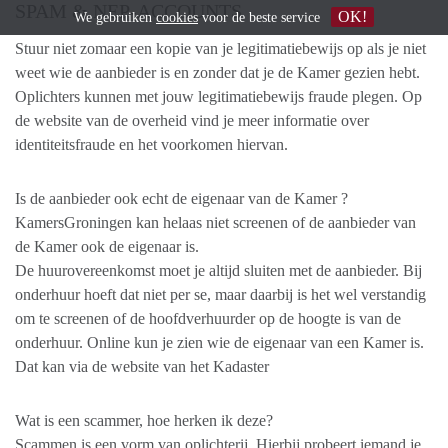
SPAM & NEP-ACCOUNTS
OK!
We gebruiken
cookies
voor de beste service
Stuur niet zomaar een kopie van je legitimatiebewijs op als je niet
weet wie de aanbieder is en zonder dat je de Kamer gezien hebt.
Oplichters kunnen met jouw legitimatiebewijs fraude plegen. Op
de website van de overheid vind je meer informatie over
identiteitsfraude en het voorkomen hiervan.
Is de aanbieder ook echt de eigenaar van de Kamer ?
KamersGroningen kan helaas niet screenen of de aanbieder van
de Kamer ook de eigenaar is.
De huurovereenkomst moet je altijd sluiten met de aanbieder. Bij
onderhuur hoeft dat niet per se, maar daarbij is het wel verstandig
om te screenen of de hoofdverhuurder op de hoogte is van de
onderhuur. Online kun je zien wie de eigenaar van een Kamer is.
Dat kan via de website van het Kadaster
Wat is een scammer, hoe herken ik deze?
Scammen is een vorm van oplichterij. Hierbij probeert iemand je