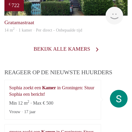
722
€
Grun
Gratamastraat
2
14 m
· 1 kamer · Per direct - Onbepaalde tijd
BEKIJK ALLE KAMERS
REAGEER OP DE NIEUWSTE HUURDERS
Sophia zoekt een
Kamer
in Groningen: Stuur
So
Sophia een bericht!
2
Min 12 m
· Max € 500
Vrouw ·
17 jaar
gregor zoekt een
Kamer
in Groningen: Stuur