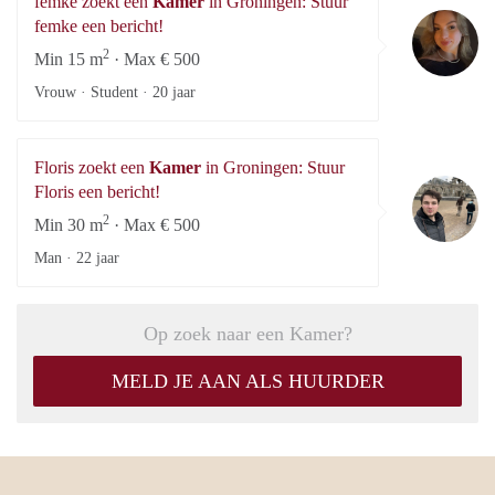
femke zoekt een
Kamer
in Groningen: Stuur
fe
femke een bericht!
2
Min 15 m
· Max € 500
Vrouw · Student ·
20 jaar
Floris zoekt een
Kamer
in Groningen: Stuur
Fl
Floris een bericht!
2
Min 30 m
· Max € 500
Man ·
22 jaar
Op zoek naar een Kamer?
MELD JE AAN ALS HUURDER