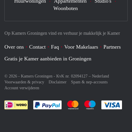
Huurwoningen
Appartementen
Studio's
Woonboten
Op Kamers Groningen vind en verhuur je makkelijk je Kamer
Over ons
Contact
Faq
Voor Makelaars
Partners
Gratis je Kamer aanbieden in Groningen
© 2026 - Kamers Groningen - KvK nr. 02094127 –
Nederland
Voorwaarden & privacy
Disclaimer
Spam & nep-accounts
Account verwijderen
Je rekent gemakkelijk af met Paypal
Je rekent gemakkelijk af met M
Je rekent gemakkelij
Je re