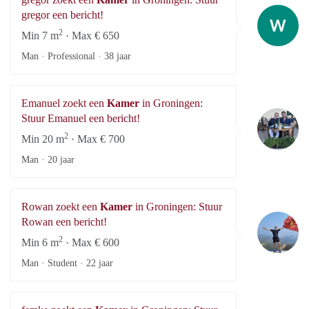
gr
gregor een bericht!
2
Min 7 m
· Max € 650
Man · Professional ·
38 jaar
Emanuel zoekt een
Kamer
in Groningen:
Em
Stuur Emanuel een bericht!
2
Min 20 m
· Max € 700
Man ·
20 jaar
Rowan zoekt een
Kamer
in Groningen: Stuur
R
Rowan een bericht!
2
Min 6 m
· Max € 600
Man · Student ·
22 jaar