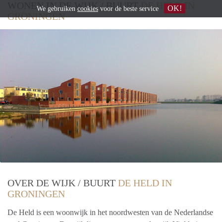
WONEN IN DE WIJK / BUURT
DE HELD IN
OK!
We gebruiken
cookies
voor de beste service
GRONINGEN
OVER DE WIJK / BUURT
DE HELD IN
GRONINGEN
De Held is een woonwijk in het noordwesten van de Nederlandse