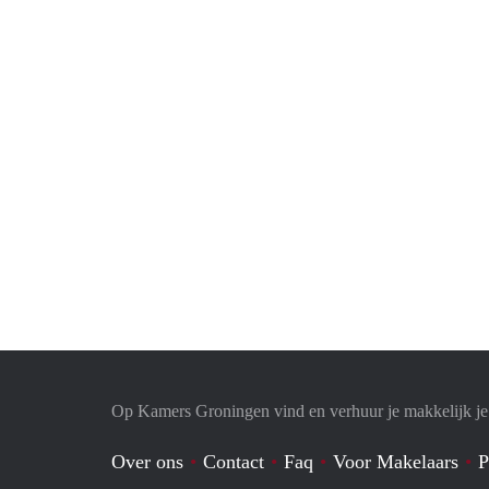
Op Kamers Groningen vind en verhuur je makkelijk j
Over ons
Contact
Faq
Voor Makelaars
P