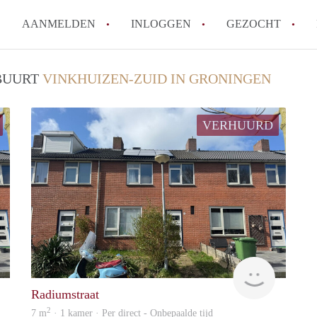
AANMELDEN
INLOGGEN
GEZOCHT
Waar moet je op letten bij een 
 BUURT
VINKHUIZEN-ZUID IN GRONINGEN
Waar kun je het best zoeken n
Wat kost een studentenkamer i
VERHUURD
Wanneer moet ik beginnen met
De populairste studentenwijke
Alle veelgestelde vragen
GrunoVerhuur
GrunoVer
Radiumstraat
2
7 m
· 1 kamer · Per direct - Onbepaalde tijd