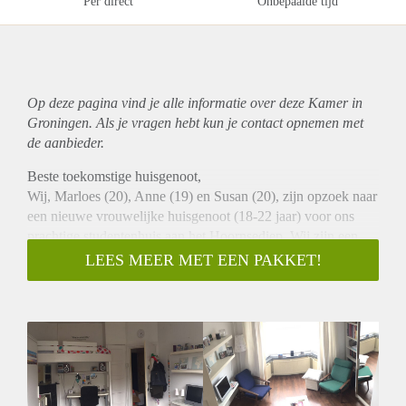
Per direct
Onbepaalde tijd
Op deze pagina vind je alle informatie over deze Kamer in
Groningen. Als je vragen hebt kun je contact opnemen met
de aanbieder.
Beste toekomstige huisgenoot,
Wij, Marloes (20), Anne (19) en Susan (20), zijn opzoek naar
een nieuwe vrouwelijke huisgenoot (18-22 jaar) voor ons
prachtige studentenhuis aan het Hoornsediep. Wij zijn een
gezellig meidenhuis, op dinsdag is er een huisavond, verder
LEES MEER MET EEN PAKKET!
lopen we vaak bij elkaar naar binnen en vinden we het leuk
om samen een drankje te drinken. We hebben een grote tuin,
waar we zomers vaak chillen.
Het gaat om een ruime, lichte kamer aan de voorkant van het
huis. In de kamer zit een ingebouwde
éénpersoonshoogslaper. De totale oppervlakte van de kamer
is 16m2. De huur is 320 euro per maand. De gordijnen