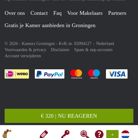
Over ons
Contact
Faq
Voor Makelaars
Partners
Gratis je Kamer aanbieden in Groningen
© 2026 - Kamers Groningen - KvK nr. 02094127 –
Nederland
Voorwaarden & privacy
Disclaimer
Spam & nep-accounts
Account verwijderen
Je rekent gemakkelijk af met Paypal
Je rekent gemakkelijk af met M
Je rekent gemakkelij
Je re
€ 320 | NU REAGEREN
+