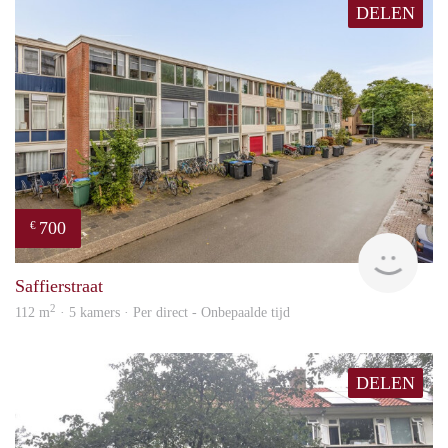
DELEN
700
€
Vast
Saffierstraat
2
112 m
· 5 kamers · Per direct - Onbepaalde tijd
DELEN