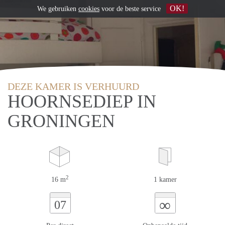
OK!
We gebruiken
cookies
voor de beste service
DEZE KAMER IS VERHUURD
HOORNSEDIEP IN
GRONINGEN
2
16 m
1 kamer
∞
07