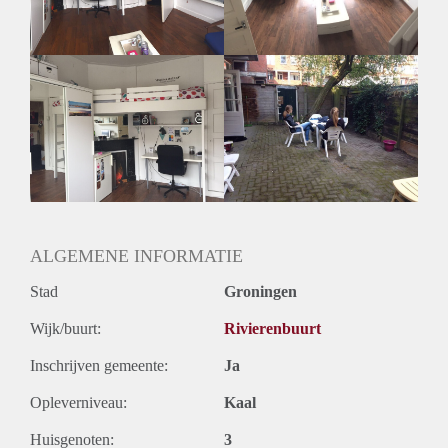
kunnen worden overgenomen (prijs in overleg).
Vanaf het huis is het ongeveer vijf minuten lopen naar het
station. Op de fiets ben je met vijf minuten in het centrum en
met twintig minuten op het Zernike. Er zitten meerde
supermarkten op nog geen vijf minuten loopafstand. Stuur
ons een berichtje met je naam, leeftijd, studie en waarom je in
ons huis zou passen. We laten je zo snel mogelijk weten of je
uitgenodigd bent voor de hospi.
Liefs, Marloes, Anne en Susan
ALGEMENE INFORMATIE
Stad
Groningen
Wijk/buurt:
Rivierenbuurt
Inschrijven gemeente:
Ja
Opleverniveau:
Kaal
Huisgenoten:
3