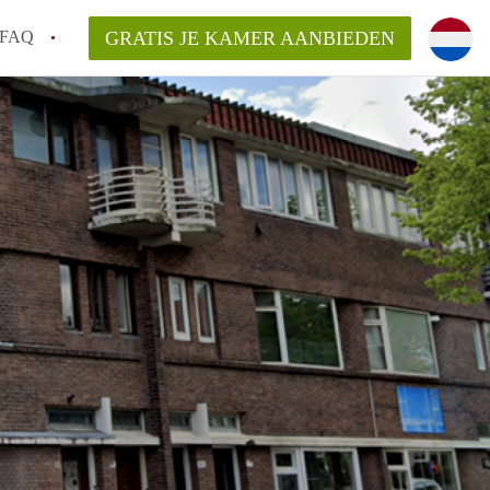
FAQ
GRATIS JE KAMER AANBIEDEN
huurcontract?
aar een kamer in Groningen?
n Groningen gemiddeld?
 zoeken naar een kamer in Groningen?
n in Groningen?