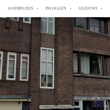
AANMELDEN
INLOGGEN
GEZOCHT
Waar moet je op letten bij een 
Waar kun je het best zoeken n
Wat kost een studentenkamer i
Wanneer moet ik beginnen met
De populairste studentenwijke
Alle veelgestelde vragen