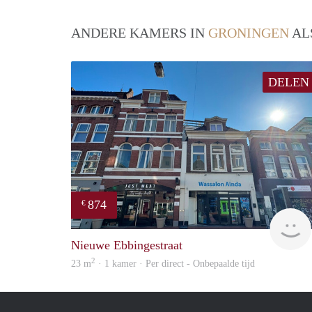
ANDERE KAMERS IN
GRONINGEN
AL
DELEN
874
€
Nieuwe Ebbingestraat
2
23 m
· 1 kamer · Per direct - Onbepaalde tijd