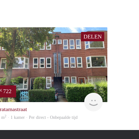
DELEN
722
€
huur
GrunoVerhuur
ratamastraat
2
4 m
· 1 kamer · Per direct - Onbepaalde tijd