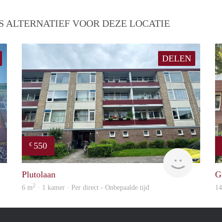
S ALTERNATIEF VOOR DEZE LOCATIE
DELEN
550
€
GrunoVerhuur
GrunoVer
Plutolaan
G
2
6 m
· 1 kamer · Per direct - Onbepaalde tijd
1