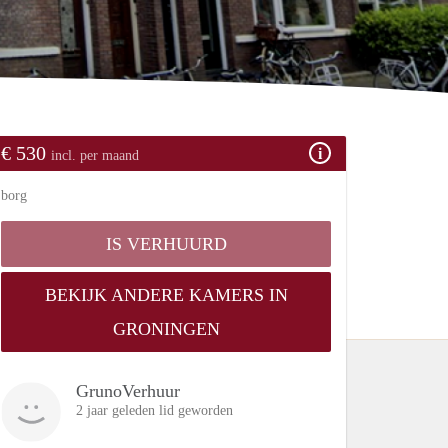
€ 530
incl. per maand
borg
IS VERHUURD
BEKIJK ANDERE KAMERS IN
GRONINGEN
GrunoVerhuur
2 jaar geleden lid geworden