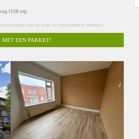
weg 111B vrij.
rzieningen zijn op loop- en fietsafstand te bereiken.
n zijn gemakkelijk bereikbaar, zowel te voet als met de fiets.
 MET EEN PAKKET!
adkamer, toilet en balkon worden gedeeld met vier andere
.
op iedereen reageren. Wij nodigen doorgaans circa 5
aas niet iedereen persoonlijk beantwoorden of uitnodigingen.