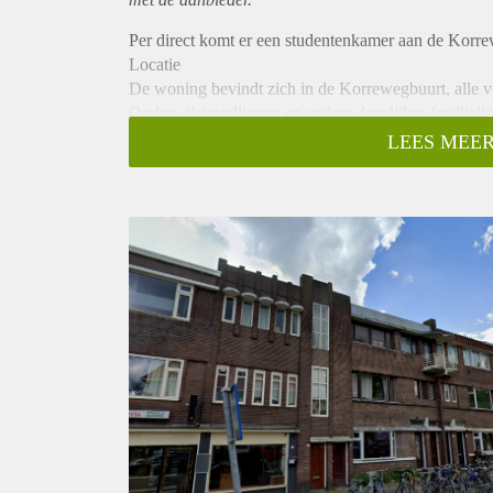
Per direct komt er een studentenkamer aan de Korre
Locatie
De woning bevindt zich in de Korrewegbuurt, alle voo
Onderwijsinstellingen en andere dagelijkse faciliteite
Indeling
LEES MEER
De kamer die vrijkomt is circa 17 m2. De keuken, b
huisgenoten.
Huurprijs
De huurprijs bedraagt €530,- exclusief servicekosten
Vanwege het hoge aantal aanvragen kunnen we niet 
kandidaten uit voor een bezichtiging. We kunnen hel