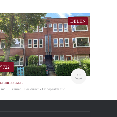
DELEN
722
€
huur
GrunoVerhuur
ratamastraat
2
4 m
· 1 kamer · Per direct - Onbepaalde tijd