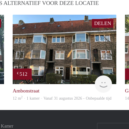
S ALTERNATIEF VOOR DEZE LOCATIE
DELEN
512
€
GrunoVerhuur
GrunoVer
Ambonstraat
G
2
12 m
· 1 kamer · Vanaf 31 augustus 2026 - Onbepaalde tijd
1
e Kamer