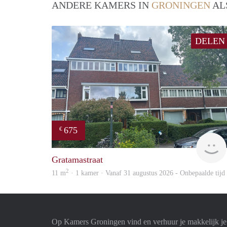
ANDERE KAMERS IN
GRONINGEN
AL
DELEN
675
€
Gratamastraat
2
11 m
· 1 kamer · Vanaf 31 augustus 2026 - Onbepaalde tijd
Op Kamers Groningen vind en verhuur je makkelijk j