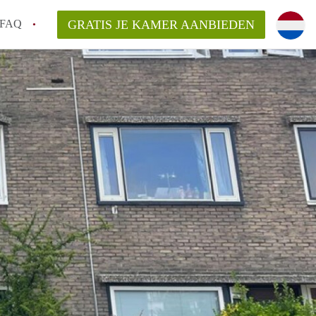
FAQ
GRATIS JE KAMER AANBIEDEN
huurcontract?
aar een kamer in Groningen?
n Groningen gemiddeld?
 zoeken naar een kamer in Groningen?
n in Groningen?