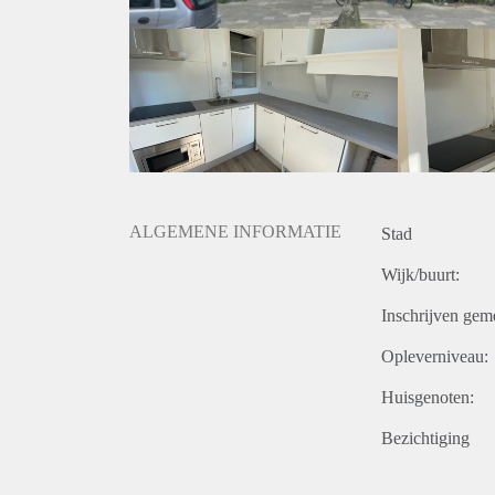
De kamers zijn per direct beschikbaar. De huurover
Interesse:
Reacties kunnen uitsluitend via onze website worden
Telefonische reacties kunnen wij helaas niet in be
niet op iedereen reageren. Wij nodigen doorgaans ci
niet iedereen persoonlijk beantwoorden of uitnodigi
ALGEMENE INFORMATIE
Stad
Wijk/buurt:
Inschrijven gem
Opleverniveau:
Huisgenoten:
Bezichtiging