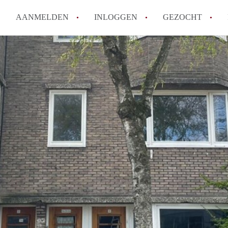
AANMELDEN
INLOGGEN
GEZOCHT
Waar moet je op letten bij een 
Waar kun je het best zoeken n
Wat kost een studentenkamer i
Wanneer moet ik beginnen met
De populairste studentenwijke
Alle veelgestelde vragen