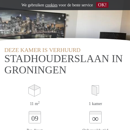
OK!
We gebruiken
cookies
voor de beste service
DEZE KAMER IS VERHUURD
STADHOUDERSLAAN IN
GRONINGEN
2
11 m
1 kamer
∞
09