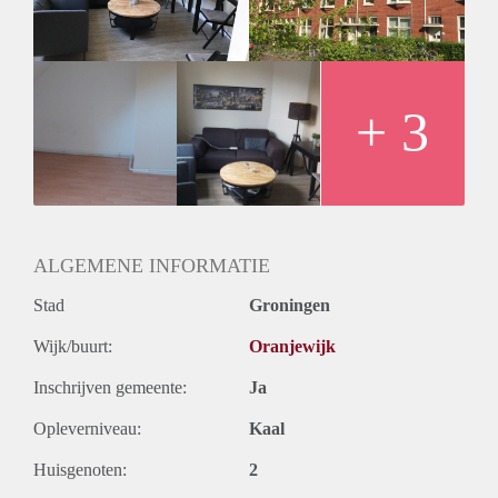
buurt een rustige en gezellige wijk.
Het huis wordt momenteel bewoond door twee 2de-jaars
studenten (man).
+ 3
ALGEMENE INFORMATIE
Stad
Groningen
Wijk/buurt:
Oranjewijk
Inschrijven gemeente:
Ja
Opleverniveau:
Kaal
Huisgenoten:
2