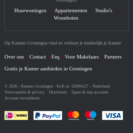
Huurwoningen
Appartementen
Studio's
Woonboten
Op Kamers Groningen vind en verhuur je makkelijk je Kamer
Over ons
Contact
Faq
Voor Makelaars
Partners
Gratis je Kamer aanbieden in Groningen
© 2026 - Kamers Groningen - KvK nr. 02094127 –
Nederland
Voorwaarden & privacy
Disclaimer
Spam & nep-accounts
Account verwijderen
Je rekent gemakkelijk af met Paypal
Je rekent gemakkelijk af met M
Je rekent gemakkelij
Je re