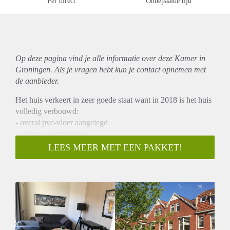
Per direct
Onbepaalde tijd
Op deze pagina vind je alle informatie over deze Kamer in
Groningen. Als je vragen hebt kun je contact opnemen met
de aanbieder.
Het huis verkeert in zeer goede staat want in 2018 is het huis
volledig verbouwd:
- overal pvc-vloer aangelegd
- nieuwe, nette keuken
- vervangen raamkozijnen
LEES MEER MET EEN PAKKET!
- plafond netjes gestuukt
- nieuwe en schone wc
- volledig nieuwe badkamer
Verder: o.a. oven / koelkast / diepvries / magnetron / tv /
wasmachine.
Locatie is ook prima: 5 minuten fietsen van zernike én het
centrum en de jumbo is om de hoek. Daarnaast is de oranje