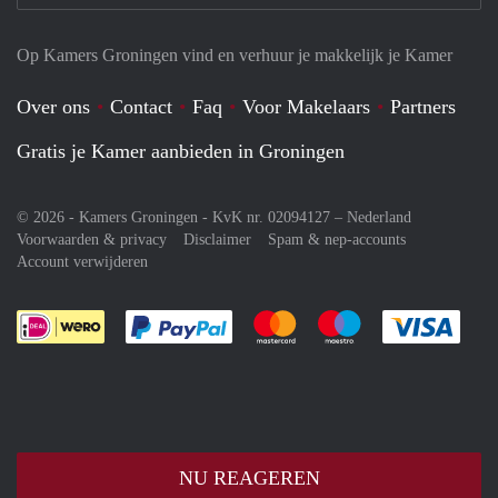
Op Kamers Groningen vind en verhuur je makkelijk je Kamer
Over ons
Contact
Faq
Voor Makelaars
Partners
Gratis je Kamer aanbieden in Groningen
© 2026 - Kamers Groningen - KvK nr. 02094127 –
Nederland
Voorwaarden & privacy
Disclaimer
Spam & nep-accounts
Account verwijderen
Je rekent gemakkelijk af met Paypal
Je rekent gemakkelijk af met M
Je rekent gemakkelij
Je re
NU REAGEREN