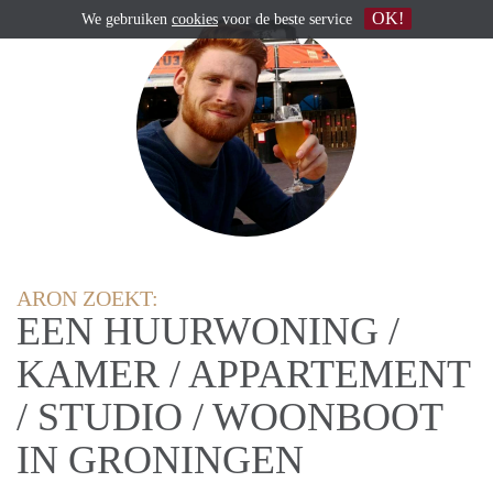
OK!
We gebruiken
cookies
voor de beste service
ARON ZOEKT:
EEN HUURWONING /
KAMER / APPARTEMENT
/ STUDIO / WOONBOOT
IN GRONINGEN