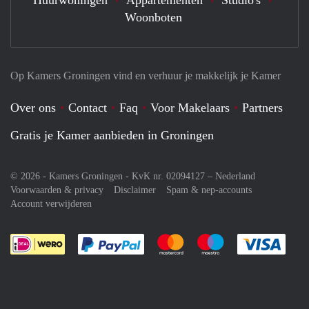
Huurwoningen
Appartementen
Studio's
Woonboten
Op Kamers Groningen vind en verhuur je makkelijk je Kamer
Over ons
Contact
Faq
Voor Makelaars
Partners
Gratis je Kamer aanbieden in Groningen
© 2026 - Kamers Groningen - KvK nr. 02094127 –
Nederland
Voorwaarden & privacy
Disclaimer
Spam & nep-accounts
Account verwijderen
Je rekent gemakkelijk af met Paypal
Je rekent gemakkelijk af met M
Je rekent gemakkelij
Je re