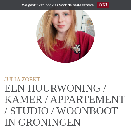
OK!
We gebruiken
cookies
voor de beste service
JULIA ZOEKT:
EEN HUURWONING /
KAMER / APPARTEMENT
/ STUDIO / WOONBOOT
IN GRONINGEN