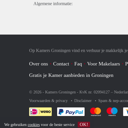
Algemene informatie:
Op Kamers Groningen vind en verhuur je makkelijk j
Over ons
Contact
Faq
Voor Makelaars
P
Gratis je Kamer aanbieden in Groningen
© 2026 - Kamers Groningen - KvK nr. 02094127 –
Nederla
Voorwaarden & privacy
Disclaimer
Spam & nep-acco
Je rekent gemakkelijk af 
Je rekent gemak
Je rek
OK!
We gebruiken
cookies
voor de beste service