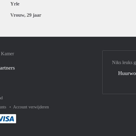
Yrle
Vrouw, 29 jaar
e Kamer
Niks leuks 
artners
Huurwo
nd
unts
Account verwijderen
met Paypal
kelijk af met Mastercard
ent gemakkelijk af met Meastro
Je rekent gemakkelijk af met Visa