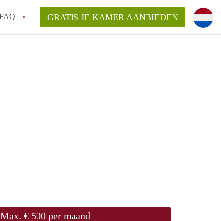
FAQ
GRATIS JE KAMER AANBIEDEN
huurcontract?
aar een kamer in Groningen?
n Groningen gemiddeld?
 zoeken naar een kamer in Groningen?
n in Groningen?
Max. € 500 per maand