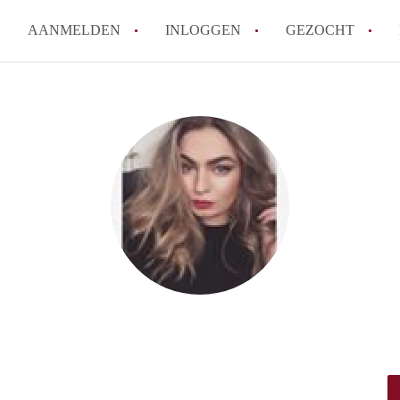
AANMELDEN
INLOGGEN
GEZOCHT
Waar moet je op letten bij een 
Waar kun je het best zoeken n
Wat kost een studentenkamer i
Wanneer moet ik beginnen met
De populairste studentenwijke
Alle veelgestelde vragen