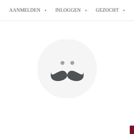
AANMELDEN
INLOGGEN
GEZOCHT
Waar moet je op letten bij een 
Waar kun je het best zoeken n
Wat kost een studentenkamer i
Wanneer moet ik beginnen met
De populairste studentenwijke
Alle veelgestelde vragen