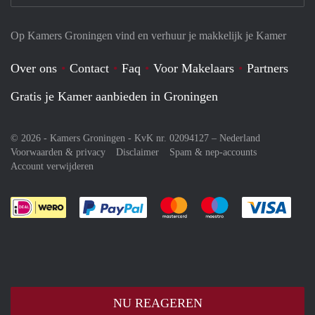
Op Kamers Groningen vind en verhuur je makkelijk je Kamer
Over ons
Contact
Faq
Voor Makelaars
Partners
Gratis je Kamer aanbieden in Groningen
© 2026 - Kamers Groningen - KvK nr. 02094127 –
Nederland
Voorwaarden & privacy
Disclaimer
Spam & nep-accounts
Account verwijderen
Je rekent gemakkelijk af met Paypal
Je rekent gemakkelijk af met M
Je rekent gemakkelij
Je re
NU REAGEREN