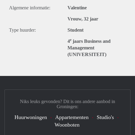
Algemene informatie:
Valentine
Vrouw, 32 jaar
Type huurder:
Student
e
4
jaars Business and
Management
(UNIVERSITEIT)
Niks leuks gevonden? Dit is ons andere aanbod in
Groningen:
Huurwoningen
Appartementen
Studio's
Woonboten