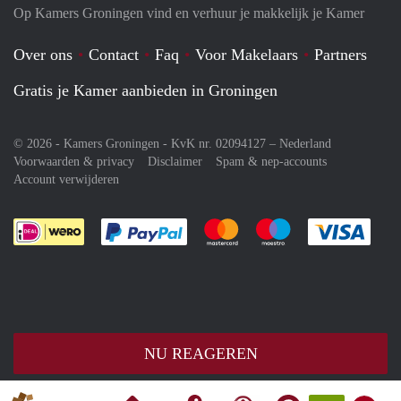
Op Kamers Groningen vind en verhuur je makkelijk je Kamer
Over ons
Contact
Faq
Voor Makelaars
Partners
Gratis je Kamer aanbieden in Groningen
© 2026 - Kamers Groningen - KvK nr. 02094127 –
Nederland
Voorwaarden & privacy
Disclaimer
Spam & nep-accounts
Account verwijderen
Je rekent gemakkelijk af met Paypal
Je rekent gemakkelijk af met M
Je rekent gemakkelij
Je re
NU REAGEREN