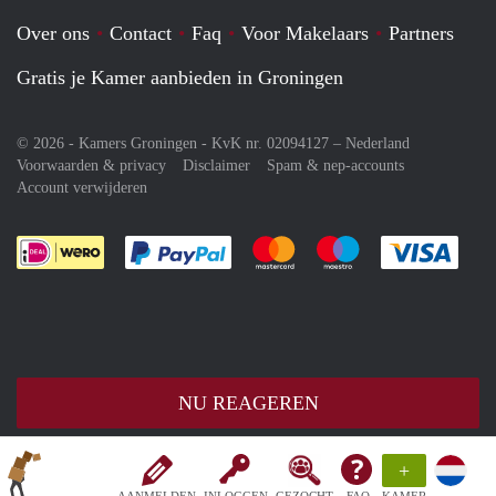
Over ons
Contact
Faq
Voor Makelaars
Partners
Gratis je Kamer aanbieden in Groningen
© 2026 - Kamers Groningen - KvK nr. 02094127 –
Nederland
Voorwaarden & privacy
Disclaimer
Spam & nep-accounts
Account verwijderen
Je rekent gemakkelijk af met Paypal
Je rekent gemakkelijk af met M
Je rekent gemakkelij
Je re
NU REAGEREN
+