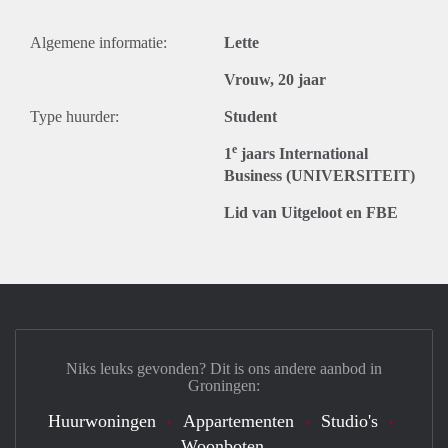
Algemene informatie:
Lette
Vrouw, 20 jaar
Type huurder:
Student
e
1
jaars International
Business (UNIVERSITEIT)
Lid van Uitgeloot en FBE
Niks leuks gevonden? Dit is ons andere aanbod in
Groningen:
Huurwoningen
Appartementen
Studio's
Woonboten