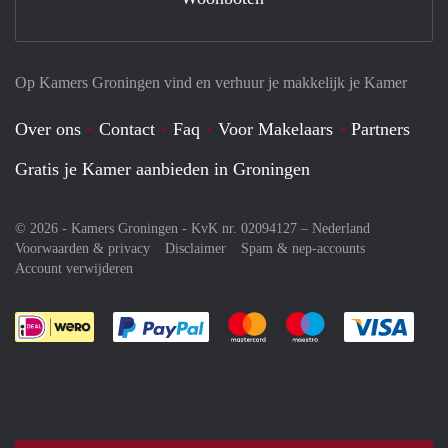
Op Kamers Groningen vind en verhuur je makkelijk je Kamer
Over ons
Contact
Faq
Voor Makelaars
Partners
Gratis je Kamer aanbieden in Groningen
© 2026 - Kamers Groningen - KvK nr. 02094127 –
Nederland
Voorwaarden & privacy
Disclaimer
Spam & nep-accounts
Account verwijderen
Je rekent gemakkelijk af met Paypal
Je rekent gemakkelijk af met M
Je rekent gemakkelij
Je re