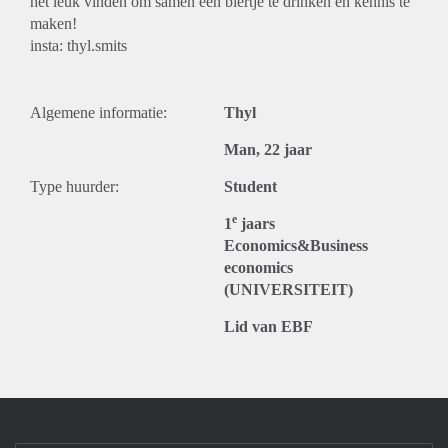
het leuk vinden om samen een biertje te drinken en kennis te
maken!
insta: thyl.smits
Algemene informatie:
Thyl
Man, 22 jaar
Type huurder:
Student
e
1
jaars
Economics&Business
economics
(UNIVERSITEIT)
Lid van EBF