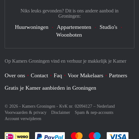
Niks leuks gevonden? Dit is ons andere aanbod in
Groningen:
Huurwoningen
Appartementen
Studio's
Woonboten
Op Kamers Groningen vind en verhuur je makkelijk je Kamer
Over ons
Contact
Faq
Voor Makelaars
Partners
Gratis je Kamer aanbieden in Groningen
© 2026 - Kamers Groningen - KvK nr. 02094127 –
Nederland
Voorwaarden & privacy
Disclaimer
Spam & nep-accounts
Account verwijderen
Je rekent gemakkelijk af met Paypal
Je rekent gemakkelijk af met M
Je rekent gemakkelij
Je re