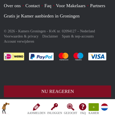
Over ons
Contact
Faq
Voor Makelaars
Partners
Gratis je Kamer aanbieden in Groningen
© 2026 - Kamers Groningen - KvK nr. 02094127 –
Nederland
Voorwaarden & privacy
Disclaimer
Spam & nep-accounts
Account verwijderen
Je rekent gemakkelijk af met Paypal
Je rekent gemakkelijk af met M
Je rekent gemakkelij
Je re
NU REAGEREN
+
AANMELDEN
INLOGGEN
GEZOCHT
FAQ
KAMER