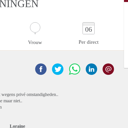
ONINGEN
06
Per direct
Vrouw
zet wegens privé omstandigheden..
e maar niet..
n
Loraine