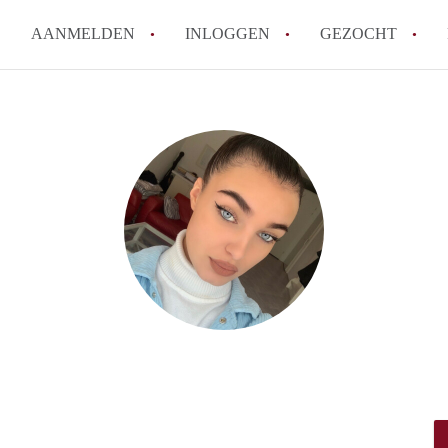
AANMELDEN
INLOGGEN
GEZOCHT
Waar moet je op letten bij een 
Waar kun je het best zoeken n
Wat kost een studentenkamer i
Wanneer moet ik beginnen met
De populairste studentenwijke
Alle veelgestelde vragen