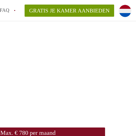
FAQ
GRATIS JE KAMER AANBIEDEN
huurcontract?
aar een kamer in Groningen?
n Groningen gemiddeld?
 zoeken naar een kamer in Groningen?
n in Groningen?
Max. € 780 per maand