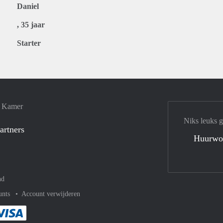
Daniel
, 35 jaar
Starter
e Kamer
Niks leuks 
artners
Huurwo
nd
unts
Account verwijderen
met Paypal
kelijk af met Mastercard
ent gemakkelijk af met Meastro
Je rekent gemakkelijk af met Visa