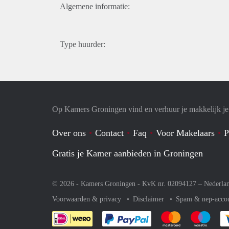
Algemene informatie:
Type huurder:
Op Kamers Groningen vind en verhuur je makkelijk j
Over ons
Contact
Faq
Voor Makelaars
P
Gratis je Kamer aanbieden in Groningen
© 2026 - Kamers Groningen - KvK nr. 02094127 –
Nederla
Voorwaarden & privacy
Disclaimer
Spam & nep-acco
Je rekent gemakkelijk af 
Je rekent gemak
Je rek