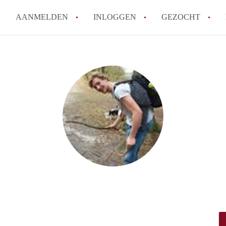
AANMELDEN
INLOGGEN
GEZOCHT
Waar moet je op letten bij een 
Waar kun je het best zoeken n
Wat kost een studentenkamer i
Wanneer moet ik beginnen met
De populairste studentenwijke
Alle veelgestelde vragen