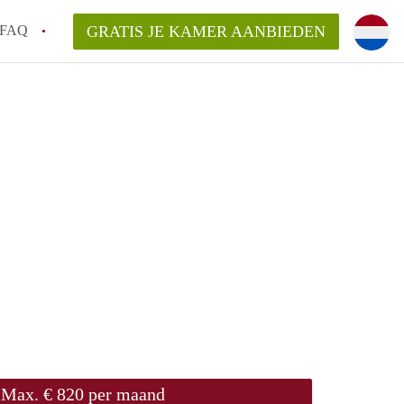
FAQ
GRATIS JE KAMER AANBIEDEN
huurcontract?
aar een kamer in Groningen?
n Groningen gemiddeld?
 zoeken naar een kamer in Groningen?
n in Groningen?
Max. € 820 per maand