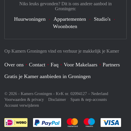
Niks leuks gevonden? Dit is ons andere aanbod in
Groningen:
Huurwoningen
Appartementen
Studio's
Woonboten
Op Kamers Groningen vind en verhuur je makkelijk je Kamer
Over ons
Contact
Faq
Voor Makelaars
Partners
Gratis je Kamer aanbieden in Groningen
© 2026 - Kamers Groningen - KvK nr. 02094127 –
Nederland
Voorwaarden & privacy
Disclaimer
Spam & nep-accounts
Account verwijderen
Je rekent gemakkelijk af met Paypal
Je rekent gemakkelijk af met M
Je rekent gemakkelij
Je re