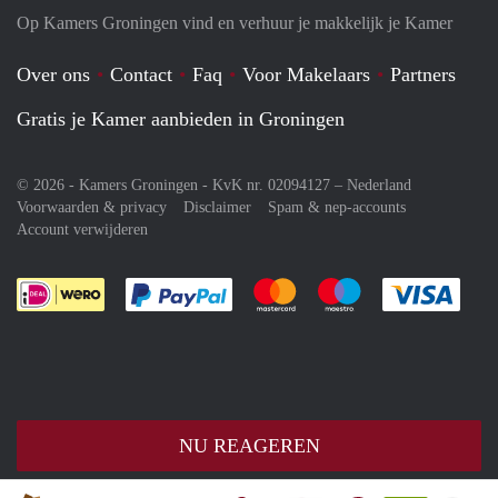
Op Kamers Groningen vind en verhuur je makkelijk je Kamer
Over ons
Contact
Faq
Voor Makelaars
Partners
Gratis je Kamer aanbieden in Groningen
© 2026 - Kamers Groningen - KvK nr. 02094127 –
Nederland
Voorwaarden & privacy
Disclaimer
Spam & nep-accounts
Account verwijderen
Je rekent gemakkelijk af met Paypal
Je rekent gemakkelijk af met M
Je rekent gemakkelij
Je re
NU REAGEREN