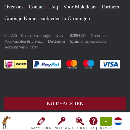
Over ons
Contact
Faq
Voor Makelaars
Partners
Gratis je Kamer aanbieden in Groningen
© 2026 - Kamers Groningen - KvK nr. 02094127 –
Nederland
Voorwaarden & privacy
Disclaimer
Spam & nep-accounts
Account verwijderen
Je rekent gemakkelijk af met Paypal
Je rekent gemakkelijk af met M
Je rekent gemakkelij
Je re
NU REAGEREN
+
AANMELDEN
INLOGGEN
GEZOCHT
FAQ
KAMER