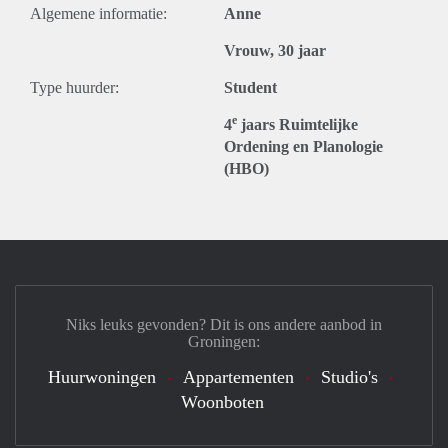
Algemene informatie:
Anne
Vrouw, 30 jaar
Type huurder:
Student
e
4
jaars Ruimtelijke
Ordening en Planologie
(HBO)
Niks leuks gevonden? Dit is ons andere aanbod in
Groningen:
Huurwoningen
Appartementen
Studio's
Woonboten