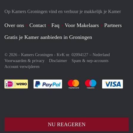
Op Kamers Groningen vind en verhuur je makkelijk je Kamer
Over ons
Contact
Faq
Voor Makelaars
Partners
Gratis je Kamer aanbieden in Groningen
© 2026 - Kamers Groningen - KvK nr. 02094127 –
Nederland
Voorwaarden & privacy
Disclaimer
Spam & nep-accounts
Account verwijderen
Je rekent gemakkelijk af met Paypal
Je rekent gemakkelijk af met M
Je rekent gemakkelij
Je re
NU REAGEREN