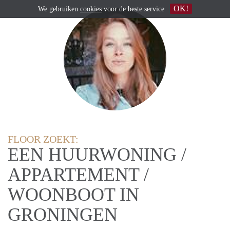
OK!
We gebruiken
cookies
voor de beste service
FLOOR ZOEKT:
EEN HUURWONING /
APPARTEMENT /
WOONBOOT IN
GRONINGEN