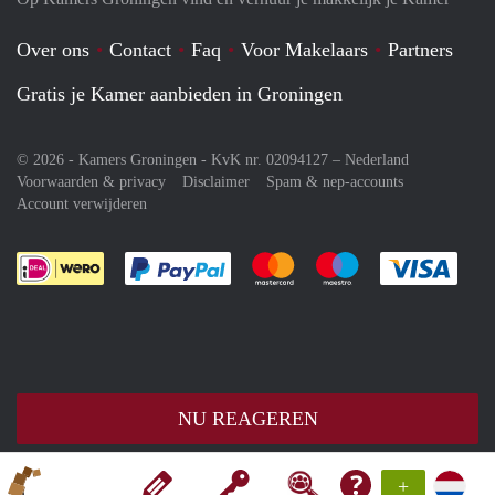
Over ons
Contact
Faq
Voor Makelaars
Partners
Gratis je Kamer aanbieden in Groningen
© 2026 - Kamers Groningen - KvK nr. 02094127 –
Nederland
Voorwaarden & privacy
Disclaimer
Spam & nep-accounts
Account verwijderen
Je rekent gemakkelijk af met Paypal
Je rekent gemakkelijk af met M
Je rekent gemakkelij
Je re
NU REAGEREN
+