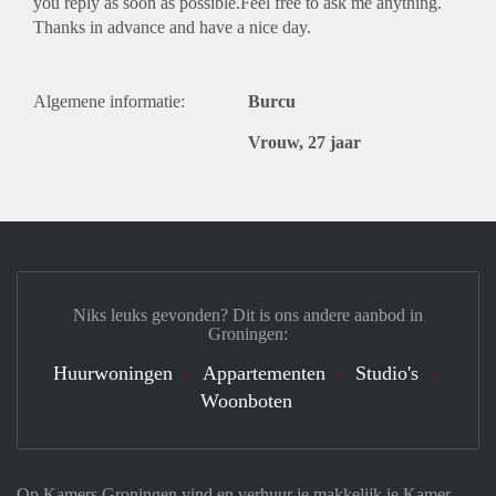
you reply as soon as possible.Feel free to ask me anything.
Thanks in advance and have a nice day.
Algemene informatie:
Burcu
Vrouw, 27 jaar
Niks leuks gevonden? Dit is ons andere aanbod in
Groningen:
Huurwoningen
Appartementen
Studio's
Woonboten
Op Kamers Groningen vind en verhuur je makkelijk je Kamer