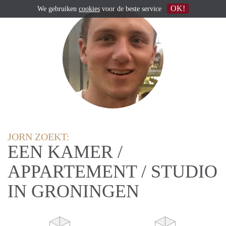
OK!
We gebruiken
cookies
voor de beste service
JORN ZOEKT:
EEN KAMER /
APPARTEMENT / STUDIO
IN GRONINGEN