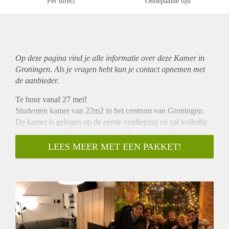
Per direct
Onbepaalde tijd
Op deze pagina vind je alle informatie over deze Kamer in
Groningen. Als je vragen hebt kun je contact opnemen met
de aanbieder.
Te huur vanaf 27 mei!
Studenten kamer van 22m2 in het centrum van Groningen.
De kamer is gelegen op de eerste verdieping en zal volledig
gemeubileerd worden opgeleverd. In het huis bevinden zich
een woonkamer, 2 keukens, 2 toiletten en een wasmachine.
LEES MEER MET EEN PAKKET!
Deze deel je met 6 andere gezellige huisgenoten. Ook is er
een ruim dakterras aanwezig.
Deze kamer wordt verhuurd vanaf 27 mei tot midden
september. Mijn stage bevindt zich deze zomer in het
buitenland vandaar dat ik deze kamer voor deze periode
verhuur. Als je opzoek bent naar een vaste kamer dan is dit
ideaal. In deze periode bevinden zich veel evenementen in