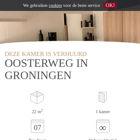
OK!
We gebruiken
cookies
voor de beste service
DEZE KAMER IS VERHUURD
OOSTERWEG IN
GRONINGEN
2
22 m
1 kamer
∞
07