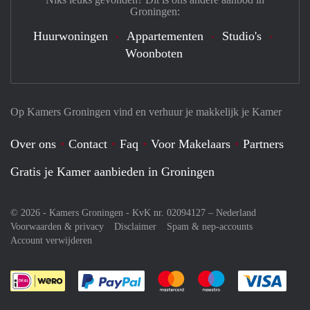
Groningen:
Huurwoningen
Appartementen
Studio's
Woonboten
Op Kamers Groningen vind en verhuur je makkelijk je Kamer
Over ons
Contact
Faq
Voor Makelaars
Partners
Gratis je Kamer aanbieden in Groningen
© 2026 - Kamers Groningen - KvK nr. 02094127 –
Nederland
Voorwaarden & privacy
Disclaimer
Spam & nep-accounts
Account verwijderen
Je rekent gemakkelijk af met Paypal
Je rekent gemakkelijk af met M
Je rekent gemakkelij
Je re