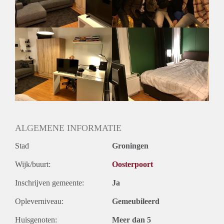
Groningen onder andere de keiweek. Hier kun je makkelijk
connecties maken om een vaste kamer te vinden.
Huur: €450 per maand
Locatie: Oosterweg (dichtbij station)
Periode: 27 mei tot midden september
Ruimte: 22m2
Voor intresse of vragen: stuur me een berichtje via facebook!
(Robin Stevens)
ALGEMENE INFORMATIE
Stad
Groningen
Wijk/buurt:
Oosterpoort
Inschrijven gemeente:
Ja
Opleverniveau:
Gemeubileerd
Huisgenoten:
Meer dan 5