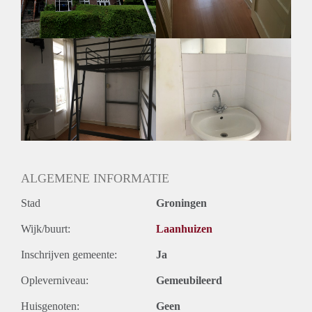
toilet en de badkamer worden gedeeld met drie andere
huisgenoten en zijn van alle gemakken voorzien.
Huurprijs
De huurprijs voor deze kamer bedraagt €538 per maand excl.
ALGEMENE INFORMATIE
Stad
Groningen
Wijk/buurt:
Laanhuizen
Inschrijven gemeente:
Ja
Opleverniveau:
Gemeubileerd
Huisgenoten:
Geen