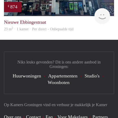
874
€
Grun
Nieuwe Ebbingestraat
2
23 m
· 1 kamer · Per direct - Onbepaalde tijd
Niks leuks gevonden? Dit is ons andere aanbod in
Groningen:
Huurwoningen
Appartementen
Studio's
Woonboten
Op Kamers Groningen vind en verhuur je makkelijk je Kamer
Over ons
Contact
Faq
Voor Makelaars
Partners