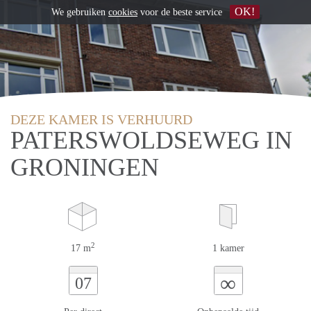
OK!
We gebruiken
cookies
voor de beste service
DEZE KAMER IS VERHUURD
PATERSWOLDSEWEG IN
GRONINGEN
2
17 m
1 kamer
∞
07