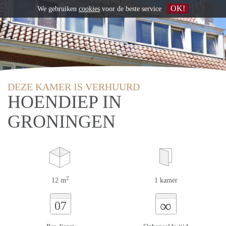
OK!
We gebruiken
cookies
voor de beste service
DEZE KAMER IS VERHUURD
HOENDIEP IN
GRONINGEN
2
12 m
1 kamer
∞
07