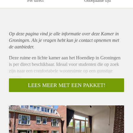
Per direct
Onbepaalde tijd
Op deze pagina vind je alle informatie over deze Kamer in
Groningen. Als je vragen hebt kun je contact opnemen met
de aanbieder.
Deze ruime en lichte kamer aan het Hoendiep in Groningen
is per direct beschikbaar. Ideaal voor studenten die op zoek
zijn naar een comfortabele woonruimte op een gunstige
locatie.
Locatie
LEES MEER MET EEN PAKKET!
De kamer bevindt zich in de buurt Hoendiep in Groningen.
Het is een uitstekende locatie met het stadscentrum op slechts
een paar minuten loopafstand. Hier vind je een breed scala
aan voorzieningen, waaronder trendy winkels, gezellige
restaurants, uitnodigende cafés en diverse sportscholen.
Bovendien zijn belangrijke uitvalswegen, zoals de ringweg,
eenvoudig te bereiken, wat de locatie zeer aantrekkelijk