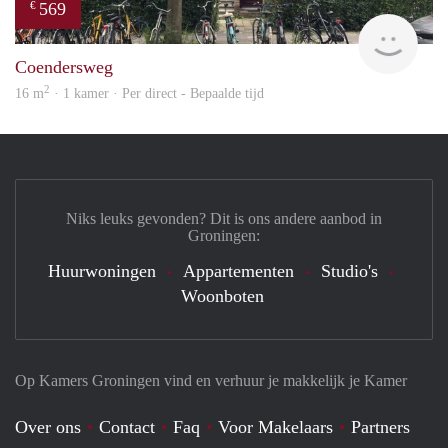
569
€
Grun
Coendersweg
2
16 m
· 1 kamer · Per direct - Bepaalde tijd
Niks leuks gevonden? Dit is ons andere aanbod in
Groningen:
Huurwoningen
Appartementen
Studio's
Woonboten
Op Kamers Groningen vind en verhuur je makkelijk je Kamer
Over ons
Contact
Faq
Voor Makelaars
Partners