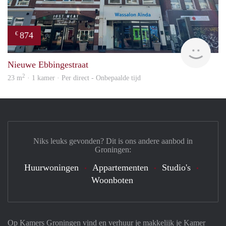
874
€
Grun
Nieuwe Ebbingestraat
2
23 m
· 1 kamer · Per direct - Onbepaalde tijd
Niks leuks gevonden? Dit is ons andere aanbod in
Groningen:
Huurwoningen
Appartementen
Studio's
Woonboten
Op Kamers Groningen vind en verhuur je makkelijk je Kamer