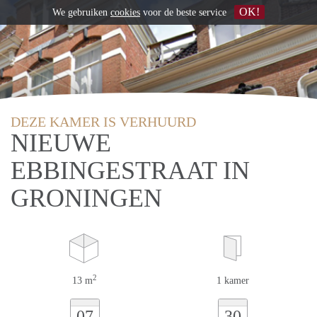
OK!
We gebruiken
cookies
voor de beste service
DEZE KAMER IS VERHUURD
NIEUWE
EBBINGESTRAAT IN
GRONINGEN
2
13 m
1 kamer
07
30