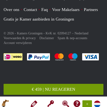
Over ons
Contact
Faq
Voor Makelaars
Partners
Gratis je Kamer aanbieden in Groningen
© 2026 - Kamers Groningen - KvK nr. 02094127 –
Nederland
Voorwaarden & privacy
Disclaimer
Spam & nep-accounts
Account verwijderen
Je rekent gemakkelijk af met Paypal
Je rekent gemakkelijk af met M
Je rekent gemakkelij
Je re
€ 459 | NU REAGEREN
+