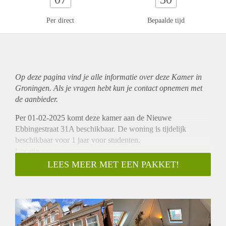
Per direct
Bepaalde tijd
Op deze pagina vind je alle informatie over deze Kamer in
Groningen. Als je vragen hebt kun je contact opnemen met
de aanbieder.
Per 01-02-2025 komt deze kamer aan de Nieuwe
Ebbingestraat 31A beschikbaar. De woning is tijdelijk
beschikbaar voor 1 jaar voor studenten.
Locatie
Deze mooie kamer gelegen aan de rand van de stad in
LEES MEER MET EEN PAKKET!
Groningen. De wijk biedt een ideale mix van rust en gemak,
met tal van voorzieningen in de buurt. Denk aan gezellige
cafés, winkels, en sportfaciliteiten. Het openbaar vervoer is
op loopafstand en met de fiets ben je snel bij de belangrijkste
onderwijsinstellingen van de stad, zoals de Rijksuniversiteit