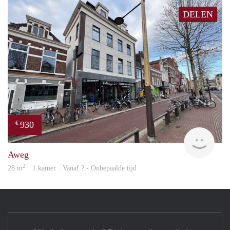
DELEN
930
€
Vici
Aweg
2
28 m
· 1 kamer · Vanaf ? - Onbepaalde tijd