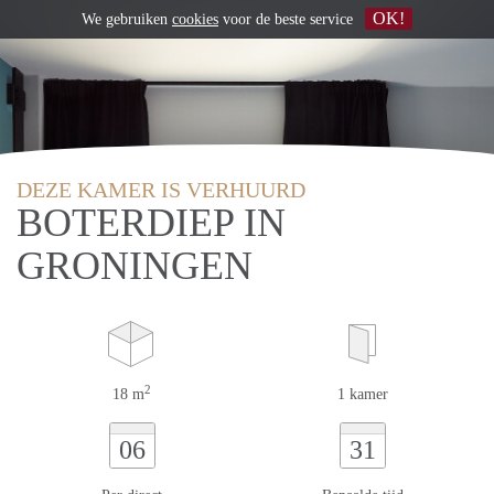
OK!
We gebruiken
cookies
voor de beste service
DEZE KAMER IS VERHUURD
BOTERDIEP IN
GRONINGEN
2
18 m
1 kamer
06
31