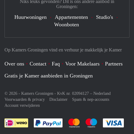
Niks leuks gevonden? Dit is ons andere aanbod in
Groningen:
Huurwoningen
Appartementen
Studio's
Woonboten
Op Kamers Groningen vind en verhuur je makkelijk je Kamer
Over ons
Contact
Faq
Voor Makelaars
Partners
Gratis je Kamer aanbieden in Groningen
© 2026 - Kamers Groningen - KvK nr. 02094127 –
Nederland
Voorwaarden & privacy
Disclaimer
Spam & nep-accounts
Account verwijderen
Je rekent gemakkelijk af met Paypal
Je rekent gemakkelijk af met M
Je rekent gemakkelij
Je re