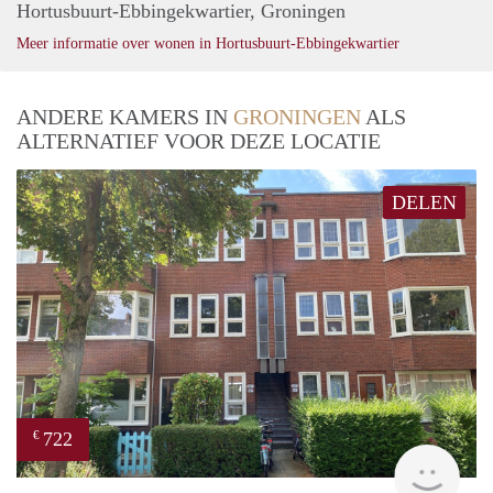
Hortusbuurt-Ebbingekwartier, Groningen
Meer informatie over wonen in Hortusbuurt-Ebbingekwartier
ANDERE KAMERS IN
GRONINGEN
ALS
ALTERNATIEF VOOR DEZE LOCATIE
DELEN
722
€
Grun