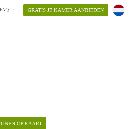
FAQ
GRATIS JE KAMER AANBIEDEN
huurcontract?
aar een kamer in Groningen?
n Groningen gemiddeld?
 zoeken naar een kamer in Groningen?
n in Groningen?
TONEN OP KAART