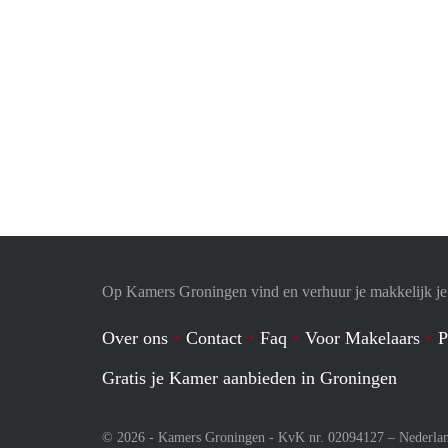
Op Kamers Groningen vind en verhuur je makkelijk j
Over ons
Contact
Faq
Voor Makelaars
P
Gratis je Kamer aanbieden in Groningen
© 2026 - Kamers Groningen - KvK nr. 02094127 –
Nederla