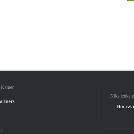
e Kamer
Niks leuks 
artners
Huurwo
nd