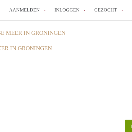
AANMELDEN
INLOGGEN
GEZOCHT
Waar moet je op letten bij een 
E MEER IN GRONINGEN
Waar kun je het best zoeken n
ER IN GRONINGEN
Wat kost een studentenkamer i
Wanneer moet ik beginnen met
De populairste studentenwijke
Alle veelgestelde vragen