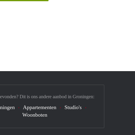
gevonden? Dit is ons andere aanbod in Groningen:
ningen
Appartementen
Studio's
Woonboten