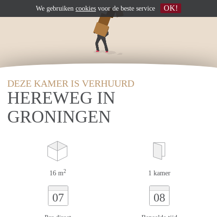
OK!
We gebruiken
cookies
voor de beste service
DEZE KAMER IS VERHUURD
HEREWEG IN
GRONINGEN
2
16 m
1 kamer
07
08