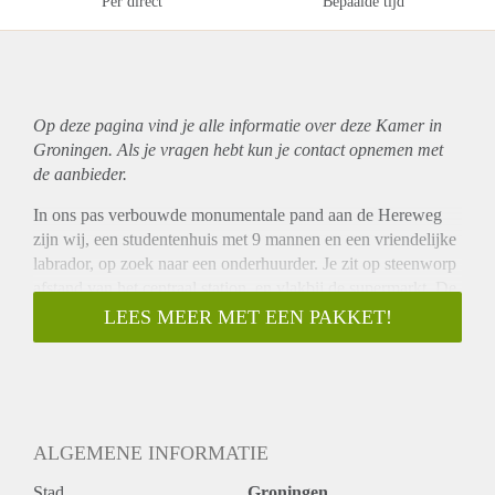
Per direct
Bepaalde tijd
Op deze pagina vind je alle informatie over deze Kamer in
Groningen. Als je vragen hebt kun je contact opnemen met
de aanbieder.
In ons pas verbouwde monumentale pand aan de Hereweg
zijn wij, een studentenhuis met 9 mannen en een vriendelijke
labrador, op zoek naar een onderhuurder. Je zit op steenworp
afstand van het centraal station, en vlakbij de supermarkt. De
kamer bevindt zich op de begane grond. Hij komt niet
LEES MEER MET EEN PAKKET!
gemeubileerd, maar er zijn wel een ingebouwde kast en
wasbak aanwezig. In het huis kun je gebruik maken van een
rijkelijk uitgeruste keuken, en een luxueuze recent
gerenoveerde badkamer. Het huis bevindt zich in een rustige
buurt met meerdere studentenhuizen, en heeft een voor- en
ALGEMENE INFORMATIE
achtertuin.
Stad
Groningen