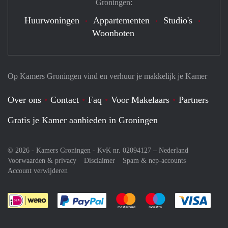
Groningen:
Huurwoningen
Appartementen
Studio's
Woonboten
Op Kamers Groningen vind en verhuur je makkelijk je Kamer
Over ons
Contact
Faq
Voor Makelaars
Partners
Gratis je Kamer aanbieden in Groningen
© 2026 - Kamers Groningen - KvK nr. 02094127 –
Nederland
Voorwaarden & privacy
Disclaimer
Spam & nep-accounts
Account verwijderen
Je rekent gemakkelijk af met Paypal
Je rekent gemakkelijk af met M
Je rekent gemakkelij
Je re