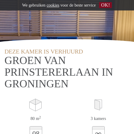
OK!
We gebruiken
cookies
voor de beste service
DEZE KAMER IS VERHUURD
GROEN VAN
PRINSTERERLAAN IN
GRONINGEN
2
80 m
3 kamers
∞
08