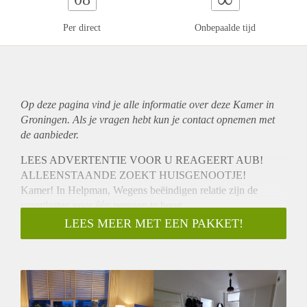
Per direct
Onbepaalde tijd
Op deze pagina vind je alle informatie over deze Kamer in
Groningen. Als je vragen hebt kun je contact opnemen met
de aanbieder.
LEES ADVERTENTIE VOOR U REAGEERT AUB!
ALLEENSTAANDE ZOEKT HUISGENOOTJE!
Kamer! In Helpman, Wegens beëindigen relatie zijn de
woonlasten voor één persoon te hoog.
Rustige sociale werkende man van 28 die graag een
LEES MEER MET EEN PAKKET!
*hygienische huisgenoot zoekt.*
2 balkons aan weerszijden van het appartement.
Ruimte eet-woonkamer, douche met bad, ruime hal en eigen
berging en openbare fietsenstalling beneden.
Heb je dus geen meubels, maar zoek je *tijdelijk*