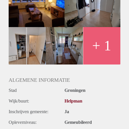
( liefst wel in maanden ipv weken) een verblijfplaats/Gezellig
huisgenootje, kun je bij mij terecht. Totale woonlasten zijn
1300 excl. U betaald 600, ik de rest.
Verder ben ik een gezellige fitte gast die makkelijk is in
omgang en graag mensen mag helpen.
Interesse? Stuur gerust een Whatsappje!
+ 1
ALGEMENE INFORMATIE
Stad
Groningen
Wijk/buurt:
Helpman
Inschrijven gemeente:
Ja
Opleverniveau:
Gemeubileerd