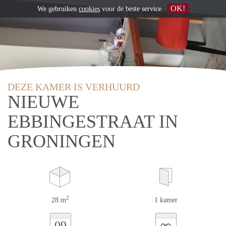
OK!
We gebruiken
cookies
voor de beste service
DEZE KAMER IS VERHUURD
NIEUWE
EBBINGESTRAAT IN
GRONINGEN
2
28 m
1 kamer
∞
09