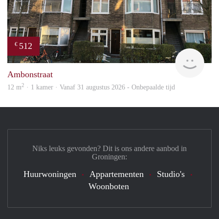
512
€
Grun
Ambonstraat
2
12 m
· 1 kamer · Vanaf 31 augustus 2026 - Onbepaalde tijd
Niks leuks gevonden? Dit is ons andere aanbod in
Groningen:
Huurwoningen
Appartementen
Studio's
Woonboten