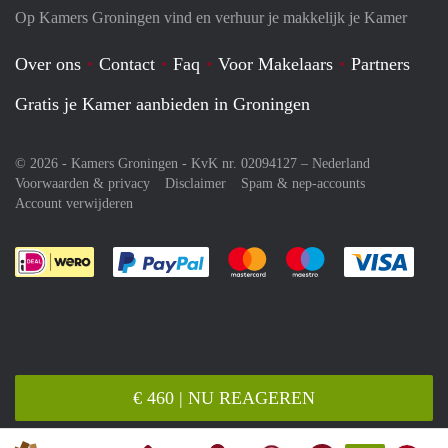
Op Kamers Groningen vind en verhuur je makkelijk je Kamer
Over ons
Contact
Faq
Voor Makelaars
Partners
Gratis je Kamer aanbieden in Groningen
© 2026 - Kamers Groningen - KvK nr. 02094127 –
Nederland
Voorwaarden & privacy
Disclaimer
Spam & nep-accounts
Account verwijderen
Je rekent gemakkelijk af met Paypal
Je rekent gemakkelijk af met M
Je rekent gemakkelij
Je re
€ 460 | NU REAGEREN