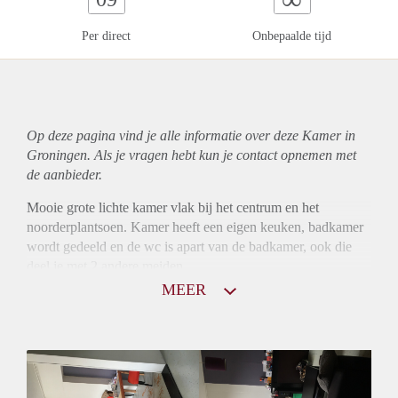
Per direct
Onbepaalde tijd
Op deze pagina vind je alle informatie over deze Kamer in
Groningen. Als je vragen hebt kun je contact opnemen met
de aanbieder.
Mooie grote lichte kamer vlak bij het centrum en het
noorderplantsoen. Kamer heeft een eigen keuken, badkamer
wordt gedeeld en de wc is apart van de badkamer, ook die
deel je met 2 andere meiden.
Bank, koelkast en kookplaat moet worden overgenomen
MEER
voor een n.o.t.k. bedrag.