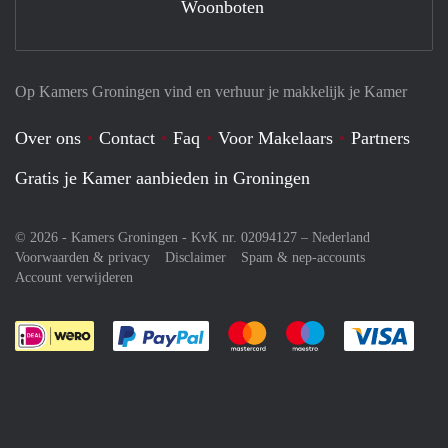
Woonboten
Op Kamers Groningen vind en verhuur je makkelijk je Kamer
Over ons
Contact
Faq
Voor Makelaars
Partners
Gratis je Kamer aanbieden in Groningen
© 2026 - Kamers Groningen - KvK nr. 02094127 –
Nederland
Voorwaarden & privacy
Disclaimer
Spam & nep-accounts
Account verwijderen
Je rekent gemakkelijk af met Paypal
Je rekent gemakkelijk af met M
Je rekent gemakkelij
Je re