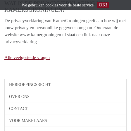
WAT IS DE PRIVACYVERKLARING VAN
OK!
We gebruiken
cookies
voor de beste service
KAMERSGRONINGEN?
De privacyverklaring van KamerGroningen geeft aan hoe wij met
jouw privacy en persoonlijke gegevens omgaan. Onderaan de
website www.kamergroningen.nl staat een link naar onze
privacyverklaring.
Alle veelgestelde vragen
HERROEPINGSRECHT
OVER ONS
CONTACT
VOOR MAKELAARS