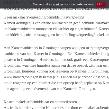
BEREKENT KAMERSGRONINGEN
OK!
We gebruiken
cookies
voor de beste service
MAKELAARSVERGOEDING/BEMIDDELINGSVE
Geen makelaarsvergoeding/bemiddelingsvergoeding
KamerGroningen is een online huurmarkt en geen bemiddelaar/make
en Kameraanbieders ontmoeten elkaar hier op eigen initiatief. Kam
bemiddelt dus niet en vraagt geen bemiddelingsvergoeding/makelaar
Aan Kameraanbieders in Groningen vragen wij geen marketingvergo
aanbieden van hun Kamer in Groningen. Een Kameraanbieder kan g
plaatsen in Groningen. Huurders kunnen ook gratis een Kameroproep
Groningen, waarmee huurders aangeven dat ze opzoek zijn naar ee
Groningen, huurders kunnen ook reageren op Kamers in Groningen
www.kamergroningen.nl betaal je dus alleen als je ervoor kiest om 
om te reageren op een huurder die een oproep heeft geplaatst op K
te reageren op een advertentie van een Kamer in Groningen.
Kosten makelaar/bemiddelaar en contractkosten
Als je als huurder voor een Kamer kiest die door een makelaar/bemid