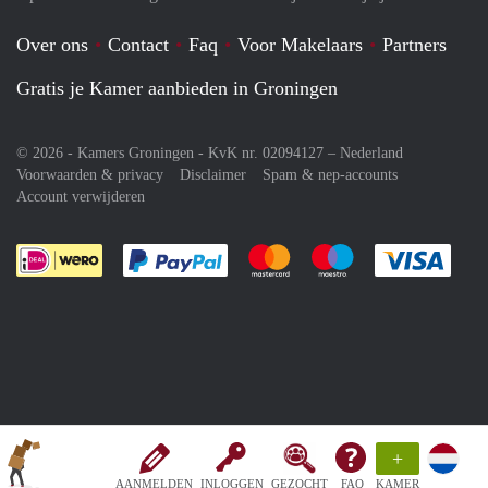
Over ons
Contact
Faq
Voor Makelaars
Partners
Gratis je Kamer aanbieden in Groningen
© 2026 - Kamers Groningen - KvK nr. 02094127 –
Nederland
Voorwaarden & privacy
Disclaimer
Spam & nep-accounts
Account verwijderen
Je rekent gemakkelijk af met Paypal
Je rekent gemakkelijk af met M
Je rekent gemakkelij
Je re
+
AANMELDEN
INLOGGEN
GEZOCHT
FAQ
KAMER