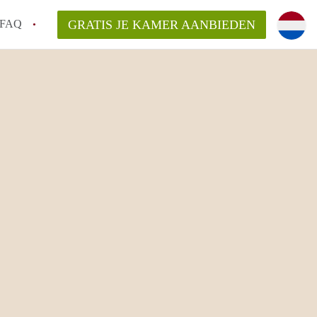
FAQ
GRATIS JE KAMER AANBIEDEN
huurcontract?
aar een kamer in Groningen?
n Groningen gemiddeld?
 zoeken naar een kamer in Groningen?
n in Groningen?