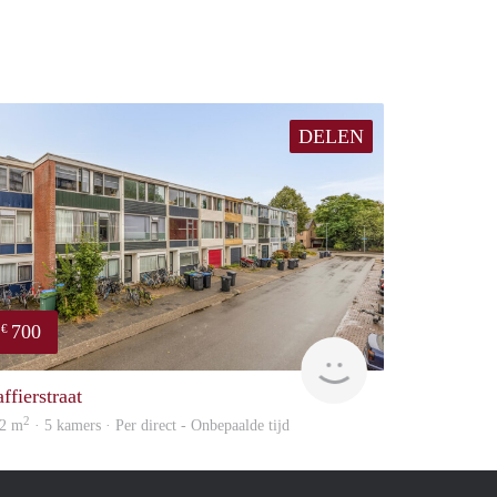
DELEN
700
€
huur
Vast & Goed
ffierstraat
2
2 m
· 5 kamers · Per direct - Onbepaalde tijd