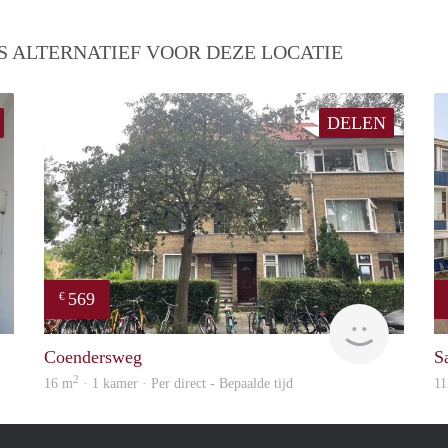
S ALTERNATIEF VOOR DEZE LOCATIE
DELEN
569
€
Saapke
GrunoVer
Coendersweg
Sa
2
16 m
· 1 kamer · Per direct - Bepaalde tijd
11