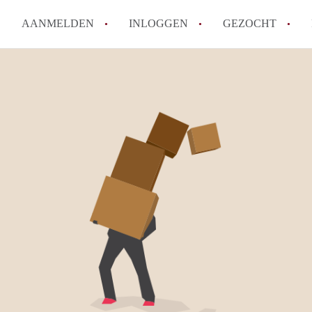
AANMELDEN
INLOGGEN
GEZOCHT
Waar moet je op letten bij een 
Waar kun je het best zoeken n
Wat kost een studentenkamer i
Wanneer moet ik beginnen met
De populairste studentenwijke
Alle veelgestelde vragen