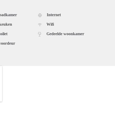
 badkamer
Internet
 keuken
Wifi
oilet
Gedeelde woonkamer
voordeur