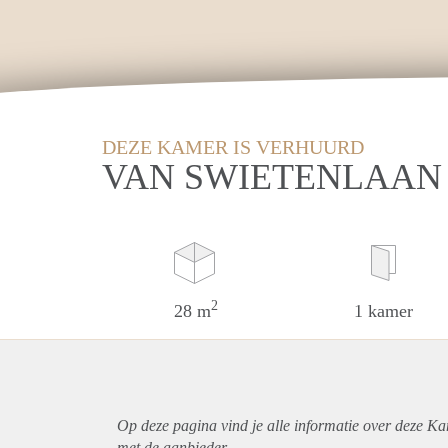
DEZE KAMER IS VERHUURD
VAN SWIETENLAAN
2
28 m
1 kamer
Op deze pagina vind je alle informatie over deze K
met de aanbieder.