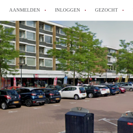
AANMELDEN
INLOGGEN
GEZOCHT
Waar moet je op letten bij een 
Waar kun je het best zoeken n
Wat kost een studentenkamer i
Wanneer moet ik beginnen met
De populairste studentenwijke
Alle veelgestelde vragen