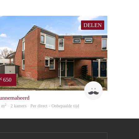
DELEN
650
€
huur
Raansingh
unnemaheerd
2
2 m
· 2 kamers · Per direct - Onbepaalde tijd