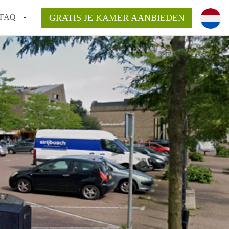
FAQ
GRATIS JE KAMER AANBIEDEN
huurcontract?
aar een kamer in Groningen?
n Groningen gemiddeld?
 zoeken naar een kamer in Groningen?
n in Groningen?