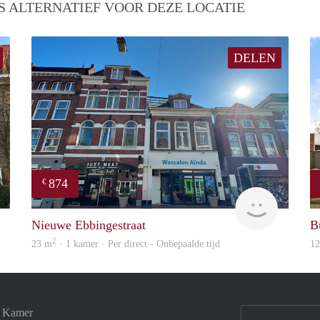
S ALTERNATIEF VOOR DEZE LOCATIE
DELEN
874
€
GrunoVerhuur
GrunoVer
Nieuwe Ebbingestraat
B
2
23 m
· 1 kamer · Per direct - Onbepaalde tijd
1
e Kamer