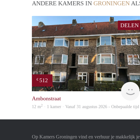
ANDERE KAMERS IN
GRONINGEN
AL
DELEN
512
€
Ambonstraat
2
12 m
· 1 kamer · Vanaf 31 augustus 2026 - Onbepaalde tijd
Op Kamers Groningen vind en verhuur je makkelijk j