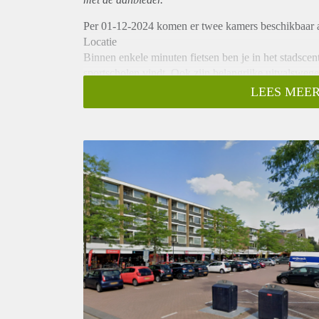
Per 01-12-2024 komen er twee kamers beschikbaar a
Locatie
Binnen enkele minuten fietsen ben je in het stadscen
sportscholen vindt. Ook zijn belangrijke uitvalsweg
Indeling
LEES MEER
Bij binnenkomst kom je direct in de hal. De gemeen
deel je met twee andere huisgenoten de badkamer. D
Huurprijs
- De huurprijs voor kamer 1 (foto's 4, 5, & 6) bedr
- De huurprijs voor kamer 2 (foto's 7 t/m 11) bedra
Vanwege het hoge aantal aanvragen kunnen we niet 
kandidaten uit voor een bezichtiging. We kunnen hel