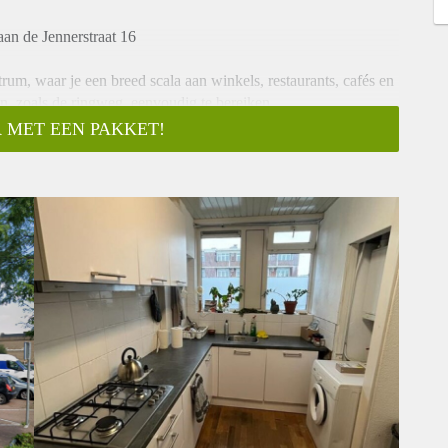
an de Jennerstraat 16
trum, waar je een breed scala aan winkels, restaurants, cafés en
en, zoals de ringweg, eenvoudig te bereiken.
 MET EEN PAKKET!
schappelijke keuken is van alle gemakken voorzien. Daarnaast
e slaapkamer is circa 20 m2.
aagt €676,37,- per maand inclusief een voorschot van €100 g/w/e
agt €628,36,- per maand inclusief een voorschot van €100 g/w/e
op iedereen reageren. Wij nodigen doorgaans circa 5
aas niet iedereen persoonlijk beantwoorden of uitnodigingen.