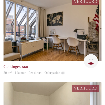
VERHUURD
m
Gelkingestraat
2
20 m
· 1 kamer · Per direct - Onbepaalde tijd
VERHUURD