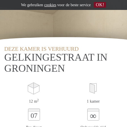
OK!
We gebruiken
cookies
voor de beste service
DEZE KAMER IS VERHUURD
GELKINGESTRAAT IN
GRONINGEN
2
12 m
1 kamer
∞
07