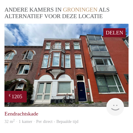
ANDERE KAMERS IN
GRONINGEN
ALS
ALTERNATIEF VOOR DEZE LOCATIE
DELEN
1205
€
Grun
Eendrachtskade
2
32 m
· 1 kamer · Per direct - Bepaalde tijd