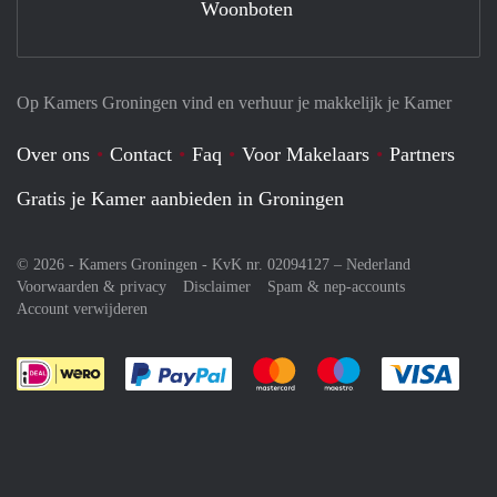
Woonboten
Op Kamers Groningen vind en verhuur je makkelijk je Kamer
Over ons
Contact
Faq
Voor Makelaars
Partners
Gratis je Kamer aanbieden in Groningen
© 2026 - Kamers Groningen - KvK nr. 02094127 –
Nederland
Voorwaarden & privacy
Disclaimer
Spam & nep-accounts
Account verwijderen
Je rekent gemakkelijk af met Paypal
Je rekent gemakkelijk af met M
Je rekent gemakkelij
Je re