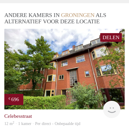
ANDERE KAMERS IN
GRONINGEN
ALS
ALTERNATIEF VOOR DEZE LOCATIE
DELEN
696
€
Grun
Celebesstraat
2
12 m
· 1 kamer · Per direct - Onbepaalde tijd