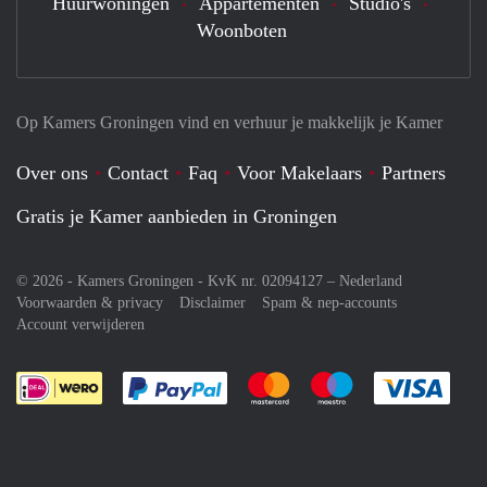
Huurwoningen
Appartementen
Studio's
Woonboten
Op Kamers Groningen vind en verhuur je makkelijk je Kamer
Over ons
Contact
Faq
Voor Makelaars
Partners
Gratis je Kamer aanbieden in Groningen
© 2026 - Kamers Groningen - KvK nr. 02094127 –
Nederland
Voorwaarden & privacy
Disclaimer
Spam & nep-accounts
Account verwijderen
Je rekent gemakkelijk af met Paypal
Je rekent gemakkelijk af met M
Je rekent gemakkelij
Je re