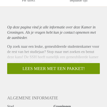
Per direct
Bepaalde tijd
Op deze pagina vind je alle informatie over deze Kamer in
Groningen. Als je vragen hebt kun je contact opnemen met
de aanbieder.
Op zoek naar een leuke, gemeubileerde studentenkamer voor
de rest van het studiejaar? Stop maar met zoeken en benut
deze kans! De SSH heeft namelijk een gemeubileerde kamer
beschikbaar in het gezellige studentencomplex ‘Frascati’.
Frascati ligt in het centrum, pal naast het station. In dit
LEES MEER MET EEN PAKKET!
bijzondere studentencomplex - het was ooit het kantoor van
KPN - wonen ruim 200 studenten die uit verschillende delen
van de wereld komen. Op de fiets ben je in 5 minuten in het
centrum en in 20 minuten bij de Zernike Campus. Het pand
heeft een leuke gemeenschappelijke ruimte waar bewoners
ALGEMENE INFORMATIE
vaak samenkomen. Tevens zit de op de begane grond de
ACLO met een gevarieerd sportprogramma.
Stad
Groningen