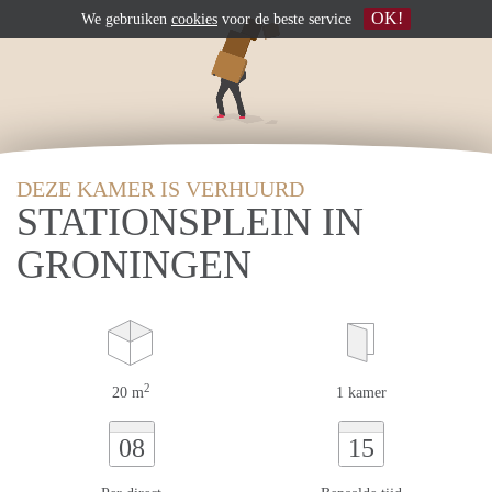
OK!
We gebruiken
cookies
voor de beste service
DEZE KAMER IS VERHUURD
STATIONSPLEIN IN
GRONINGEN
2
20 m
1 kamer
08
15