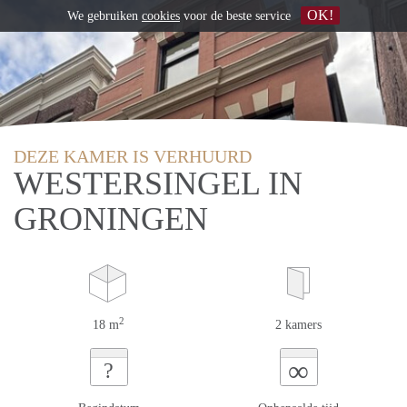
OK!
We gebruiken
cookies
voor de beste service
DEZE KAMER IS VERHUURD
WESTERSINGEL IN
GRONINGEN
2
18 m
2 kamers
∞
?