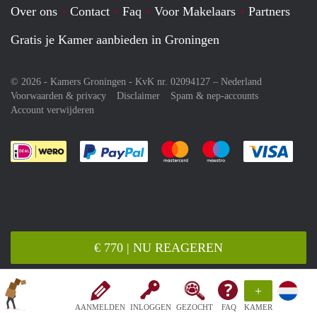
Over ons
Contact
Faq
Voor Makelaars
Partners
Gratis je Kamer aanbieden in Groningen
© 2026 - Kamers Groningen - KvK nr. 02094127 –
Nederland
Voorwaarden & privacy
Disclaimer
Spam & nep-accounts
Account verwijderen
Je rekent gemakkelijk af met Paypal
Je rekent gemakkelijk af met M
Je rekent gemakkelij
Je re
€ 770 | NU REAGEREN
+
AANMELDEN
INLOGGEN
GEZOCHT
FAQ
KAMER