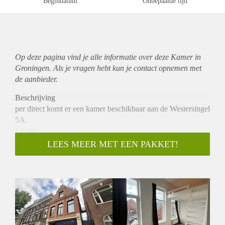
Begindatum
Onbepaalde tijd
Op deze pagina vind je alle informatie over deze Kamer in
Groningen. Als je vragen hebt kun je contact opnemen met
de aanbieder.
Beschrijving
per direct komt er een kamer beschikbaar aan de Westersingel
5A.
Locatie:
De kamer bevindt zich aan de Westersingel in de buurt van
LEES MEER MET EEN PAKKET!
de binnenstad. In de directe omgeving vind je diverse
supermarkten, winkels en andere voorzieningen. Het
hoofdstation van Groningen is op 5 minuten fietsafstand
bereikbaar.
Indeling:
De kamer van circa 18,30 m² beschikt over een eigen
keuken, die is voorzien van een koelkast, combi-oven,