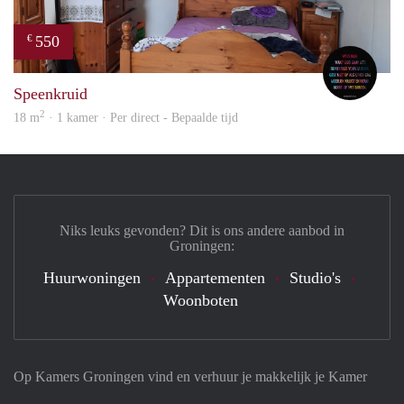
550
€
Saap
Speenkruid
2
18 m
· 1 kamer · Per direct - Bepaalde tijd
Niks leuks gevonden? Dit is ons andere aanbod in
Groningen:
Huurwoningen
Appartementen
Studio's
Woonboten
Op Kamers Groningen vind en verhuur je makkelijk je Kamer