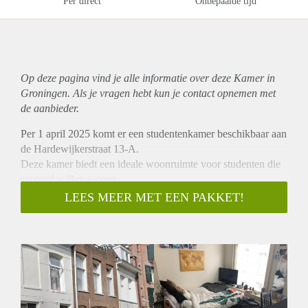
Per direct
Onbepaalde tijd
Op deze pagina vind je alle informatie over deze Kamer in
Groningen. Als je vragen hebt kun je contact opnemen met
de aanbieder.
Per 1 april 2025 komt er een studentenkamer beschikbaar aan
de Hardewijkerstraat 13-A.
Deze kamer biedt een ideale woonruimte voor studenten die
centraal willen wonen.
Locatie
LEES MEER MET EEN PAKKET!
De woning is gelegen in het centrum, wat betekent dat alle
benodigde voorzieningen, zoals supermarkten, cafés, winkels
en openbaar vervoer, op loopafstand te bereiken zijn. De
centrale ligging biedt veel gemak en zorgt ervoor dat je alles
binnen handbereik hebt. Of je nu naar de universiteit of
hogeschool moet, of wilt genieten van het bruisende
stadsleven, de locatie is perfect.