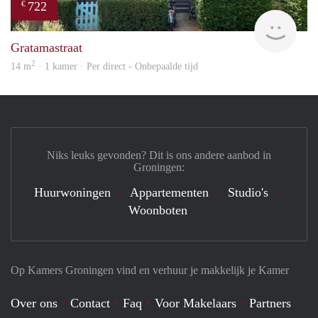
722
€
Grun
Gratamastraat
2
14 m
· 1 kamer · Per direct - Onbepaalde tijd
Niks leuks gevonden? Dit is ons andere aanbod in
Groningen:
Huurwoningen
Appartementen
Studio's
Woonboten
Op Kamers Groningen vind en verhuur je makkelijk je Kamer
Over ons
Contact
Faq
Voor Makelaars
Partners