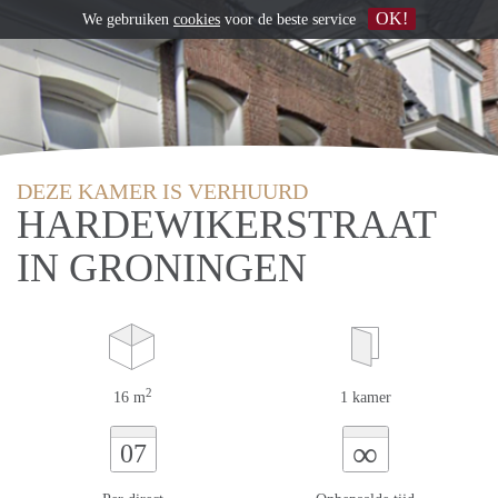
OK!
We gebruiken
cookies
voor de beste service
DEZE KAMER IS VERHUURD
HARDEWIKERSTRAAT
IN GRONINGEN
2
16 m
1 kamer
∞
07