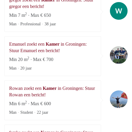
gr
gregor een bericht!
2
Min 7 m
· Max € 650
Man · Professional ·
38 jaar
Emanuel zoekt een
Kamer
in Groningen:
Em
Stuur Emanuel een bericht!
2
Min 20 m
· Max € 700
Man ·
20 jaar
Rowan zoekt een
Kamer
in Groningen: Stuur
R
Rowan een bericht!
2
Min 6 m
· Max € 600
Man · Student ·
22 jaar