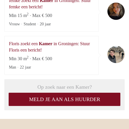
femke zoekt een
Kamer
in Groningen: Stuur
fe
femke een bericht!
2
Min 15 m
· Max € 500
Vrouw · Student ·
20 jaar
Floris zoekt een
Kamer
in Groningen: Stuur
Fl
Floris een bericht!
2
Min 30 m
· Max € 500
Man ·
22 jaar
Op zoek naar een Kamer?
MELD JE AAN ALS HUURDER