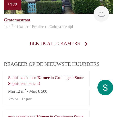
722
€
Grun
Gratamastraat
2
14 m
· 1 kamer · Per direct - Onbepaalde tijd
BEKIJK ALLE KAMERS
REAGEER OP DE NIEUWSTE HUURDERS
Sophia zoekt een
Kamer
in Groningen: Stuur
So
Sophia een bericht!
2
Min 12 m
· Max € 500
Vrouw ·
17 jaar
gregor zoekt een
Kamer
in Groningen: Stuur