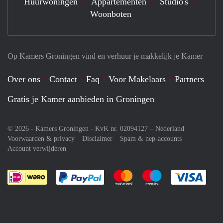
Huurwoningen
Appartementen
Studio's
Woonboten
Op Kamers Groningen vind en verhuur je makkelijk je Kamer
Over ons
Contact
Faq
Voor Makelaars
Partners
Gratis je Kamer aanbieden in Groningen
© 2026 - Kamers Groningen - KvK nr. 02094127 –
Nederland
Voorwaarden & privacy
Disclaimer
Spam & nep-accounts
Account verwijderen
Je rekent gemakkelijk af met Paypal
Je rekent gemakkelijk af met M
Je rekent gemakkelij
Je re