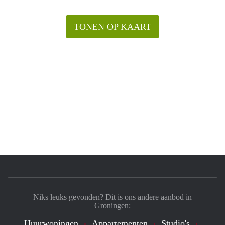
TONEN OP KAART
Niks leuks gevonden? Dit is ons andere aanbod in
Groningen:
Huurwoningen
Appartementen
Studio's