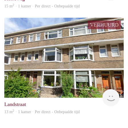
2
15 m
· 1 kamer · Per direct - Onbepaalde tijd
VERHUURD
Grun
Landstraat
2
13 m
· 1 kamer · Per direct - Onbepaalde tijd