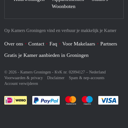
Woonboten
Op Kamers Groningen vind en verhuur je makkelijk je Kamer
Over ons
Contact
Faq
Voor Makelaars
Partners
Gratis je Kamer aanbieden in Groningen
© 2026 - Kamers Groningen - KvK nr. 02094127 –
Nederland
Voorwaarden & privacy
Disclaimer
Spam & nep-accounts
Account verwijderen
Je rekent gemakkelijk af met Paypal
Je rekent gemakkelijk af met M
Je rekent gemakkelij
Je re