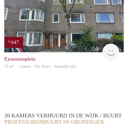
647
€
Grun
Eyssoniusplein
2
13 m
· 1 kamer · Per direct - Bepaalde tijd
39 KAMERS VERHUURD IN DE WIJK / BUURT
PROFESSORENBUURT IN GRONINGEN