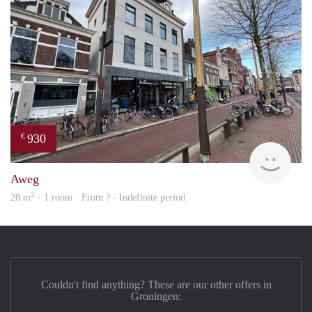
930
€
Vici
Aweg
2
28 m
· 1 room · From ? - Indefinite period
Couldn't find anything? These are our other offers in
Groningen: