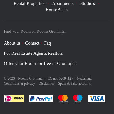
Rental Properties
Apartments
Studio's
HouseBoats
Find your Room on Rooms Groningen
About us
Contact
Faq
For Real Estate Agents/Realtors
Offer your Room for free in Groningen
© 2026 - Rooms Groningen - CC no. 02094127 –
Nederland
Conditions & privacy
Disclaimer
Spam & fake-accounts
Pay easily with :payment method
Pay easily with :payment meth
Pay easily with :pay
Pay e