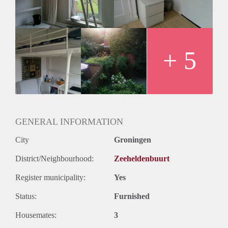
aan houden.
+ 5
GENERAL INFORMATION
City
Groningen
District/Neighbourhood:
Zeeheldenbuurt
Register municipality:
Yes
Status:
Furnished
Housemates:
3