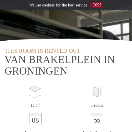
OK!
We use
cookies
for the best service
THIS ROOM IS RENTED OUT
VAN BRAKELPLEIN IN
GRONINGEN
2
11 m
1 room
∞
08