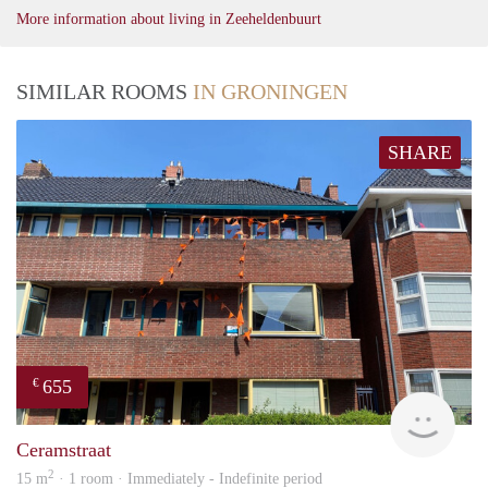
More information about living in Zeeheldenbuurt
SIMILAR ROOMS
IN GRONINGEN
SHARE
655
€
Grun
Ceramstraat
2
15 m
· 1 room · Immediately - Indefinite period